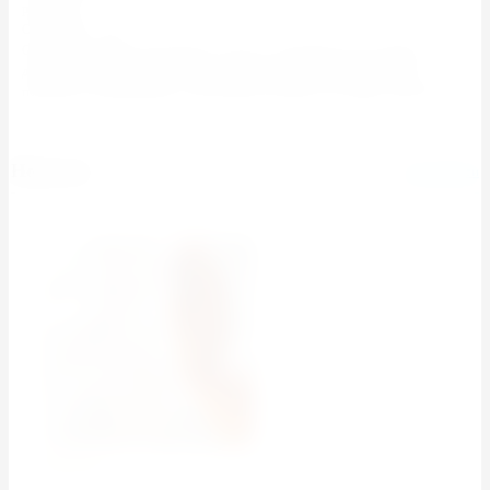
результата
От 150 руб. / м2
Оказываем профессиональные услуги по глубокой чистке ковров,
диванов и другой мебели с выездом на дом. В работе используем
передовое оборудование и высококачественные чистящие средства.
Новости
все новости
02.03.26