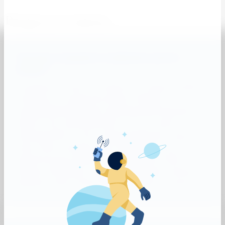
Вопросы и ответы
Сколько в среднем по времени длится
уборка?
В среднем 2-5 часов. Все зависит от сложности работ,
площади м2 и количества комнат. Обычная
поддерживающая уборка однокомнатной квартиры
займет 2 часа, двухкомнатной - от 2 до 3 часов,
трехкомнатной - 3 часа, четырехкомнатной - более 4
часов. Более сложные виды (генеральная или после
ремонта) всегда требуют больше времени чтобы
убраться. Например, генеральный клининг элитных
квартир из трех и более комнат занимает 5-6 часов.