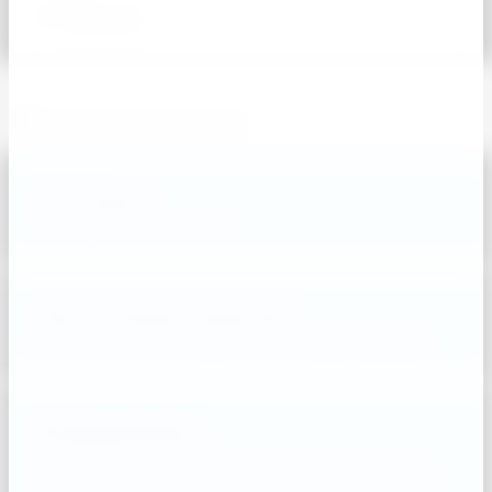
от 1000 руб.
Наши преимущества
15+ Опыта
Опыт работы более 15 лет
Экологичные средства
Безопасные и гипоаллергенные чистящие препараты
Оборудование
Используем профессиональную технику Karcher и
чистящие средства известных брендов химии Pro-Brite