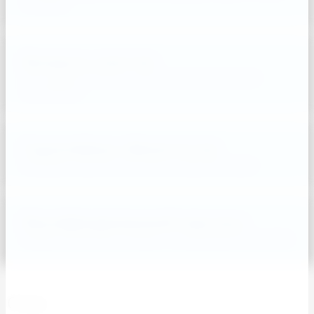
и GRASS
Контроль качества
Постоянный контроль качества проведения работ
менеджером
Гарантийные обязательства
Исправим недочеты бесплатно в короткие сроки
Квалифицированный персонал
Профессиональные клинеры с подтвержденным стажем
О нас