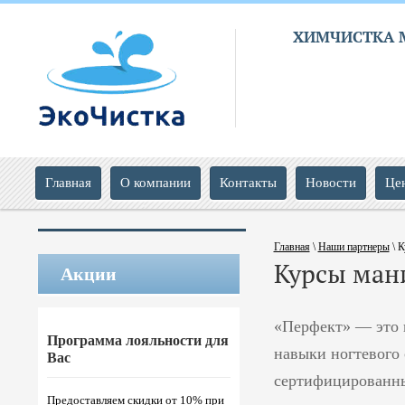
ХИМЧИСТКА 
Главная
О компании
Контакты
Новости
Це
Главная
\
Наши партнеры
\
К
Курсы ман
Акции
«Перфект» — это 
Программа лояльности для
навыки ногтевого 
Вас
сертифицированные
Предоставляем скидки от 10% при